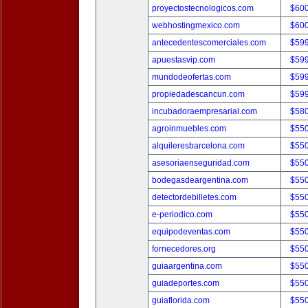
proyectostecnologicos.com
$60
webhostingmexico.com
$60
antecedentescomerciales.com
$59
apuestasvip.com
$59
mundodeofertas.com
$59
propiedadescancun.com
$59
incubadoraempresarial.com
$58
agroinmuebles.com
$55
alquileresbarcelona.com
$55
asesoriaenseguridad.com
$55
bodegasdeargentina.com
$55
detectordebilletes.com
$55
e-periodico.com
$55
equipodeventas.com
$55
fornecedores.org
$55
guiaargentina.com
$55
guiadeportes.com
$55
guiaflorida.com
$55