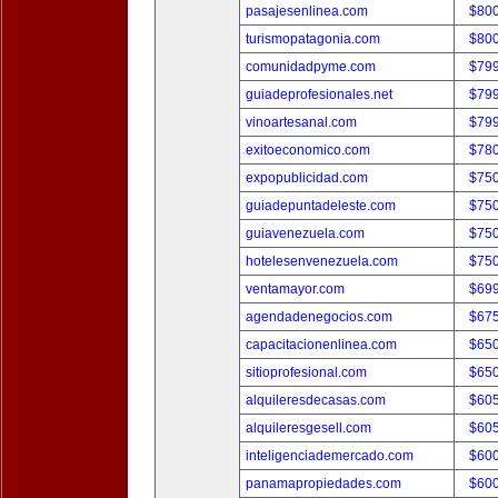
pasajesenlinea.com
$80
turismopatagonia.com
$80
comunidadpyme.com
$79
guiadeprofesionales.net
$79
vinoartesanal.com
$79
exitoeconomico.com
$78
expopublicidad.com
$75
guiadepuntadeleste.com
$75
guiavenezuela.com
$75
hotelesenvenezuela.com
$75
ventamayor.com
$69
agendadenegocios.com
$67
capacitacionenlinea.com
$65
sitioprofesional.com
$65
alquileresdecasas.com
$60
alquileresgesell.com
$60
inteligenciademercado.com
$60
panamapropiedades.com
$60