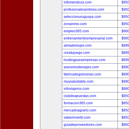
infomendoza.com
$95
profesionalesenlinea.com
$95
seleccionuruguaya.com
$95
zonainmo.com
$95
empleo365.com
$90
entrenamientoempresarial.com
$90
almademujer.com
$89
creatujuego.com
$89
hostingparaempresas.com
$89
asesoresdeviajes.com
$89
fabricadegolosinas.com
$89
muysaludable.com
$89
infoviajeros.com
$88
clubdeapuestas.com
$85
formacion365.com
$85
mercadoagrario.com
$85
saberinvertir.com
$85
guiadeproveedores.com
$80