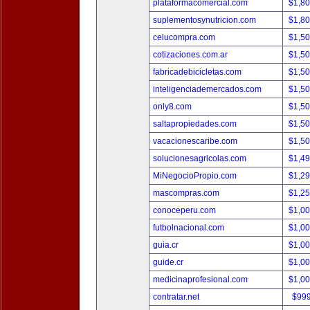
plataformacomercial.com
$1,8
suplementosynutricion.com
$1,8
celucompra.com
$1,5
cotizaciones.com.ar
$1,5
fabricadebicicletas.com
$1,5
inteligenciademercados.com
$1,5
only8.com
$1,5
saltapropiedades.com
$1,5
vacacionescaribe.com
$1,5
solucionesagricolas.com
$1,4
MiNegocioPropio.com
$1,2
mascompras.com
$1,2
conoceperu.com
$1,0
futbolnacional.com
$1,0
guia.cr
$1,0
guide.cr
$1,0
medicinaprofesional.com
$1,0
contratar.net
$99