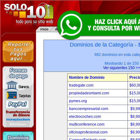
Dominios de la Categoría -
982 dominios en esta categ
Mostrando 1 de 150
Ver siguientes 150 >>
Nombre de Dominio
Preci
tradegate.com
$60,0
propiedadesmiami.com
$15,0
pymes.org
$15,0
bancoempresarial.com
$9,9
electrocoches.com
$8,9
multiconference.com
$8,9
oficinaprofesional.com
$8,9