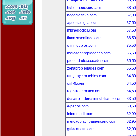
CamposEnVenta.com
$8,5
hubdenegocios.com
$8,5
negociosb2b.com
$7,9
apuestadigital.com
$7,5
misnegocios.com
$7,5
finanzasenlinea.com
$6,5
e-inmuebles.com
$5,5
mercadopropiedades.com
$5,5
propiedadesecuador.com
$5,5
zonapropiedades.com
$5,5
uruguayinmuebles.com
$4,8
only9.com
$4,5
registrodemarca.net
$4,5
desarrolladoresinmobiliarios.com
$3,5
e-pagos.com
$3,5
internetsell.com
$2,9
mercadolatinoamericano.com
$2,9
guiacancun.com
$2,9