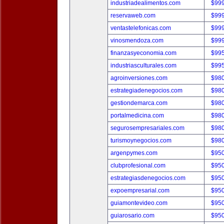
industriadealimentos.com
$99
reservaweb.com
$99
ventastelefonicas.com
$99
vinosmendoza.com
$99
finanzasyeconomia.com
$99
industriasculturales.com
$99
agroinversiones.com
$98
estrategiadenegocios.com
$98
gestiondemarca.com
$98
portalmedicina.com
$98
segurosempresariales.com
$98
turismoynegocios.com
$98
argenpymes.com
$95
clubprofesional.com
$95
estrategiasdenegocios.com
$95
expoempresarial.com
$95
guiamontevideo.com
$95
guiarosario.com
$95