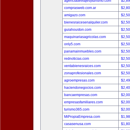
agenciadeviajesyturismo.com
$2,8
comprasweb.com.ar
$2,8
amigazo.com
$2,5
bienesraicesenalquiler.com
$2,5
guiahouston.com
$2,5
maquinariasagricolas.com
$2,5
only5.com
$2,5
panamainmuebles.com
$2,5
rednoticias.com
$2,5
ventabienesraices.com
$2,5
zonaprofesionales.com
$2,5
agroempresas.com
$2,4
haciendonegocios.com
$2,4
bancaempresas.com
$2,0
empresasfamiliares.com
$2,0
turismo365.com
$2,0
MiPropiaEmpresa.com
$1,9
casasenusa.com
$1,8