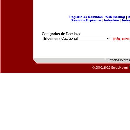
Registro de Dominios
|
Web Hosting
|
D
Dominios Expirados
|
Industrias
|
Indu
Categorías de Dominio:
[Pág. princi
** Precios expre
© 2002/2022 Solo10.com