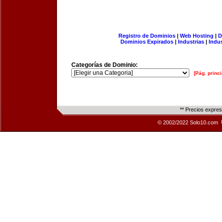
Registro de Dominios
|
Web Hosting
|
D
Dominios Expirados
|
Industrias
|
Indu
Categorías de Dominio:
[Pág. princi
** Precios expre
© 2002/2022 Solo10.com