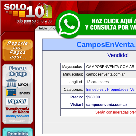
CamposEnVenta.
Vendido!
Mayusculas:
CAMPOSENVENTA.COM.AR
Minusculas:
camposenventa.com.ar
Longitud:
13 caracteres
Categorias:
Inmuebles y Propiedades
,
Ven
Precio:
$980.00
Visitar!
camposenventa.com.ar
Serán consideradas ofer