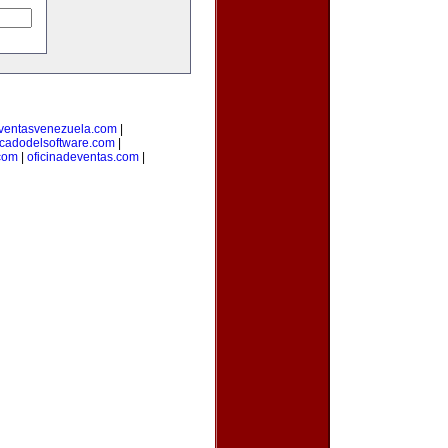
ventasvenezuela.com
|
cadodelsoftware.com
|
com
|
oficinadeventas.com
|