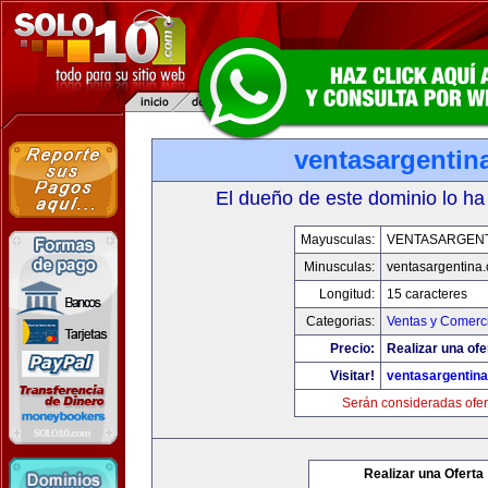
ventasargentin
El dueño de este dominio lo ha
Mayusculas:
VENTASARGENT
Minusculas:
ventasargentina
Longitud:
15 caracteres
Categorias:
Ventas y Comerci
Precio:
Realizar una ofe
Visitar!
ventasargentin
Serán consideradas ofer
Realizar una Oferta