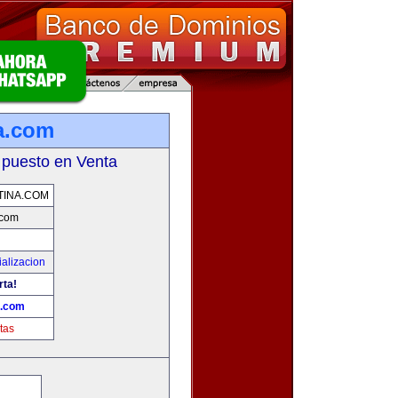
a.com
 puesto en Venta
INA.COM
.com
alizacion
rta!
a.com
tas