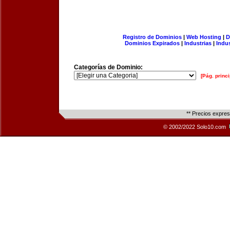
Registro de Dominios
|
Web Hosting
|
D
Dominios Expirados
|
Industrias
|
Indu
Categorías de Dominio:
[Pág. princi
** Precios expre
© 2002/2022 Solo10.com