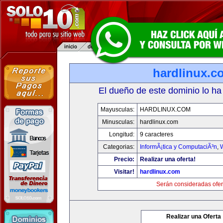
hardlinux.c
El dueño de este dominio lo ha
Mayusculas:
HARDLINUX.COM
Minusculas:
hardlinux.com
Longitud:
9 caracteres
Categorias:
InformÃ¡tica y ComputaciÃ³n
,
Precio:
Realizar una oferta!
Visitar!
hardlinux.com
Serán consideradas ofer
Realizar una Oferta