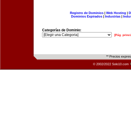
Registro de Dominios
|
Web Hosting
|
D
Dominios Expirados
|
Industrias
|
Indu
Categorías de Dominio:
[Pág. princi
** Precios expre
© 2002/2022 Solo10.com