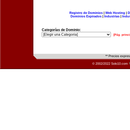
Registro de Dominios
|
Web Hosting
|
D
Dominios Expirados
|
Industrias
|
Indu
Categorías de Dominio:
[Pág. princi
** Precios expre
© 2002/2022 Solo10.com