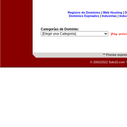
Registro de Dominios
|
Web Hosting
|
D
Dominios Expirados
|
Industrias
|
Indu
Categorías de Dominio:
[Pág. princi
** Precios expre
© 2002/2022 Solo10.com