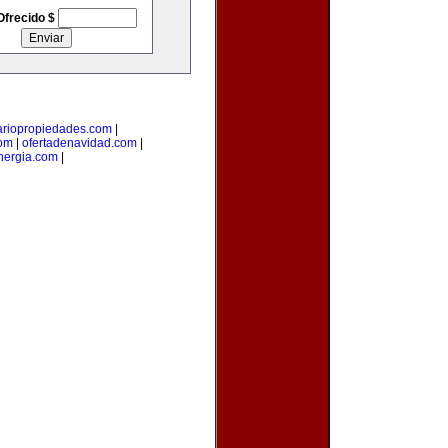
Ofrecido $
ariopropiedades.com
|
com
|
ofertadenavidad.com
|
ergia.com
|