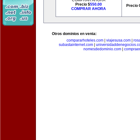
COMPRAR AHORA
Precio $
550.00
Precio 
COMPRAR AHORA
Otros dominios en venta:
compararhoteles.com
|
viajesusa.com
|
ros
subastainternet.com
|
universidaddenegocios.
nomesdedominio.com
|
compraen