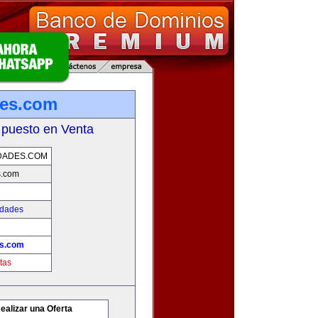
des.com
 puesto en Venta
DADES.COM
s.com
edades
es.com
tas
ealizar una Oferta