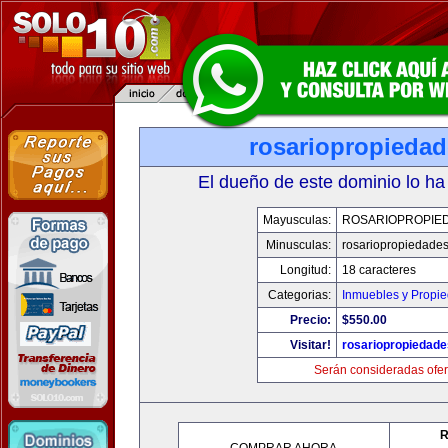
rosariopropieda
El dueño de este dominio lo ha
Mayusculas:
ROSARIOPROPIE
Minusculas:
rosariopropiedade
Longitud:
18 caracteres
Categorias:
Inmuebles y Propi
Precio:
$550.00
Visitar!
rosariopropiedad
Serán consideradas ofer
R