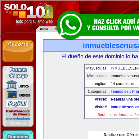
inmueblesenus
El dueño de este dominio lo ha
Mayusculas:
INMUEBLESEN
Minusculas:
inmueblesenusa
Longitud:
14 caracteres
Categorias:
Inmuebles y Pro
Precio:
Realizar una ofe
Visitar!
inmueblesenus
Serán consideradas ofer
Realizar una Oferta