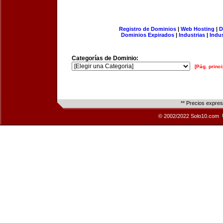
Registro de Dominios
|
Web Hosting
|
D
Dominios Expirados
|
Industrias
|
Indu
Categorías de Dominio:
[Pág. princi
** Precios expre
© 2002/2022 Solo10.com