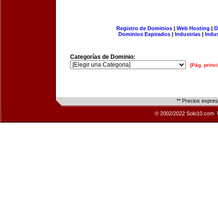
Registro de Dominios
|
Web Hosting
|
D
Dominios Expirados
|
Industrias
|
Indu
Categorías de Dominio:
[Pág. princi
** Precios expre
© 2002/2022 Solo10.com