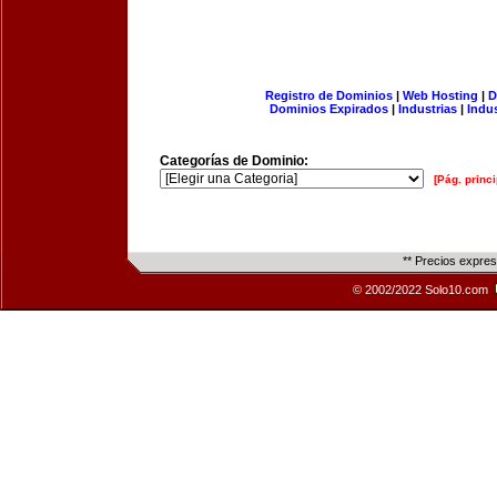
Registro de Dominios
|
Web Hosting
|
D
Dominios Expirados
|
Industrias
|
Indu
Categorías de Dominio:
[Pág. princi
** Precios expre
© 2002/2022 Solo10.com