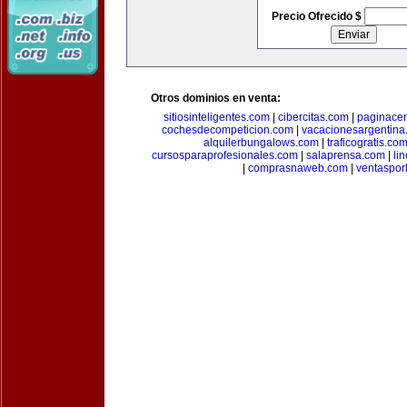
Precio Ofrecido $
Otros dominios en venta:
sitiosinteligentes.com
|
cibercitas.com
|
paginacen
cochesdecompeticion.com
|
vacacionesargentina
alquilerbungalows.com
|
traficogratis.co
cursosparaprofesionales.com
|
salaprensa.com
|
li
|
comprasnaweb.com
|
ventaspo