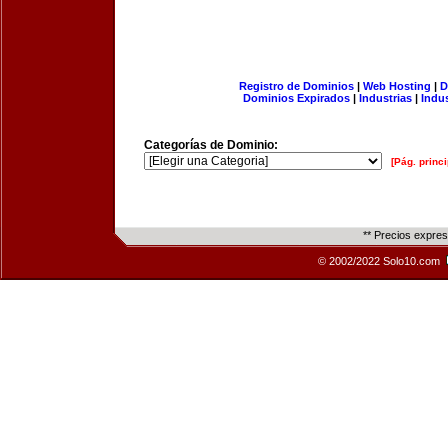
Registro de Dominios
|
Web Hosting
|
D
Dominios Expirados
|
Industrias
|
Indu
Categorías de Dominio:
[Pág. princi
** Precios expre
© 2002/2022 Solo10.com