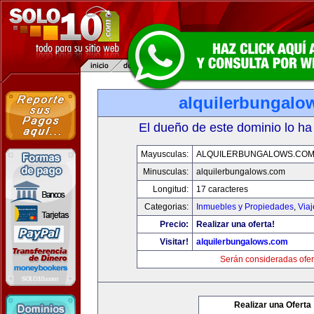
alquilerbungalo
El dueño de este dominio lo ha
Mayusculas:
ALQUILERBUNGALOWS.CO
Minusculas:
alquilerbungalows.com
Longitud:
17 caracteres
Categorias:
Inmuebles y Propiedades
,
Via
Precio:
Realizar una oferta!
Visitar!
alquilerbungalows.com
Serán consideradas ofer
Realizar una Oferta