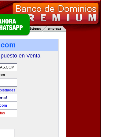
.com
 puesto en Venta
AS.COM
com
opiedades
erta!
.com
tas