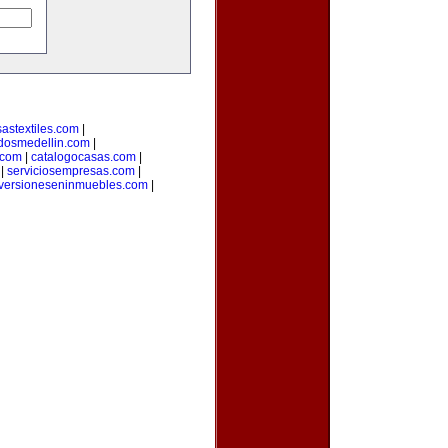
astextiles.com
|
adosmedellin.com
|
.com
|
catalogocasas.com
|
|
serviciosempresas.com
|
versioneseninmuebles.com
|