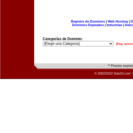
Registro de Dominios
|
Web Hosting
|
D
Dominios Expirados
|
Industrias
|
Indu
Categorías de Dominio:
[Pág. princi
** Precios expre
© 2002/2022 Solo10.com