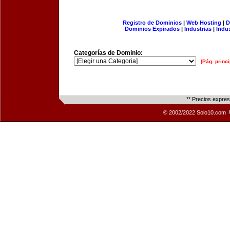
Registro de Dominios
|
Web Hosting
|
D
Dominios Expirados
|
Industrias
|
Indu
Categorías de Dominio:
[Pág. princi
** Precios expre
© 2002/2022 Solo10.com