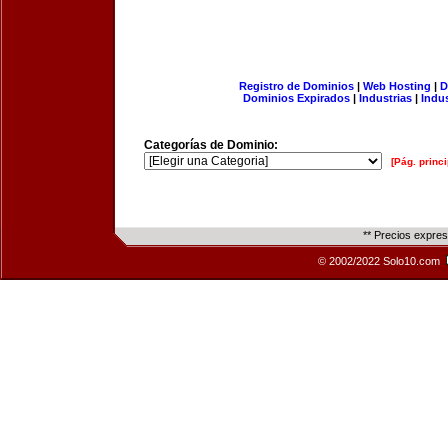
Registro de Dominios
|
Web Hosting
|
D
Dominios Expirados
|
Industrias
|
Indu
Categorías de Dominio:
[Pág. princi
** Precios expre
© 2002/2022 Solo10.com