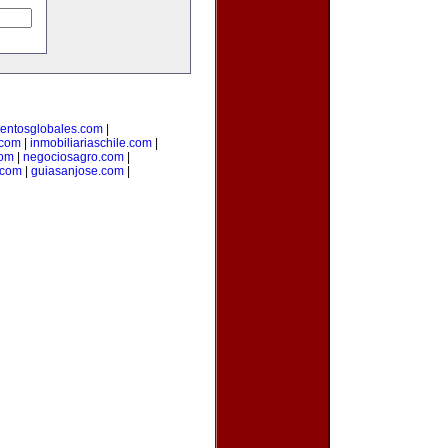
entosglobales.com
|
.com
|
inmobiliariaschile.com
|
com
|
negociosagro.com
|
.com
|
guiasanjose.com
|