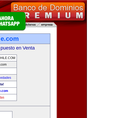
ile.com
 puesto en Venta
CHILE.COM
e.com
iedades
ta!
le.com
tas