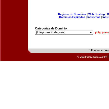
Registro de Dominios
|
Web Hosting
|
D
Dominios Expirados
|
Industrias
|
Indu
Categorías de Dominio:
[Pág. princi
** Precios expre
© 2002/2022 Solo10.com