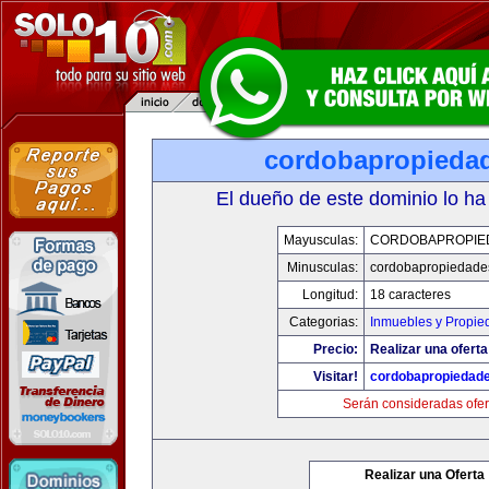
cordobapropieda
El dueño de este dominio lo ha
Mayusculas:
CORDOBAPROPIE
Minusculas:
cordobapropiedade
Longitud:
18 caracteres
Categorias:
Inmuebles y Propie
Precio:
Realizar una oferta
Visitar!
cordobapropiedad
Serán consideradas ofer
Realizar una Oferta