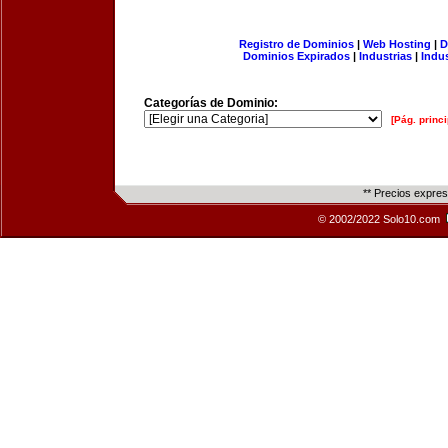
Registro de Dominios
|
Web Hosting
|
D
Dominios Expirados
|
Industrias
|
Indu
Categorías de Dominio:
[Pág. princi
** Precios expre
© 2002/2022 Solo10.com