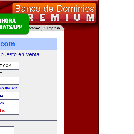
.com
 puesto en Venta
E.COM
om
omputaciÃ³n
ta!
om
tas