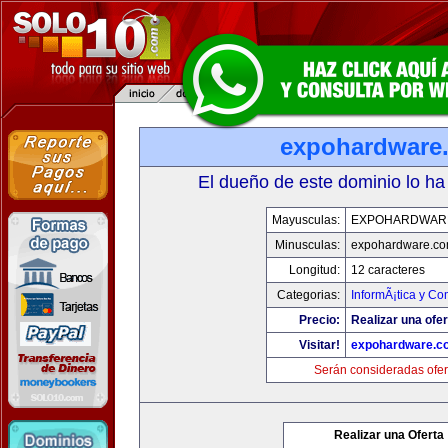
expohardware
El dueño de este dominio lo ha
Mayusculas:
EXPOHARDWAR
Minusculas:
expohardware.c
Longitud:
12 caracteres
Categorias:
InformÃ¡tica y C
Precio:
Realizar una ofer
Visitar!
expohardware.c
Serán consideradas ofer
Realizar una Oferta