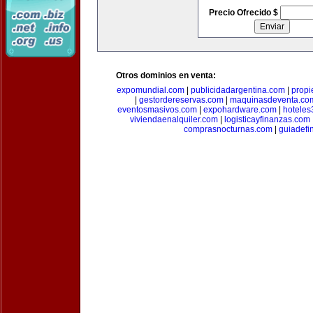
Precio Ofrecido $
Otros dominios en venta:
expomundial.com
|
publicidadargentina.com
|
propi
|
gestordereservas.com
|
maquinasdeventa.co
eventosmasivos.com
|
expohardware.com
|
hotele
viviendaenalquiler.com
|
logisticayfinanzas.com
comprasnocturnas.com
|
guiadefi