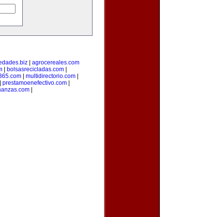
edades.biz
|
agrocereales.com
m
|
bolsasrecicladas.com
|
s365.com
|
multidirectorio.com
|
|
prestamoenefectivo.com
|
nanzas.com
|