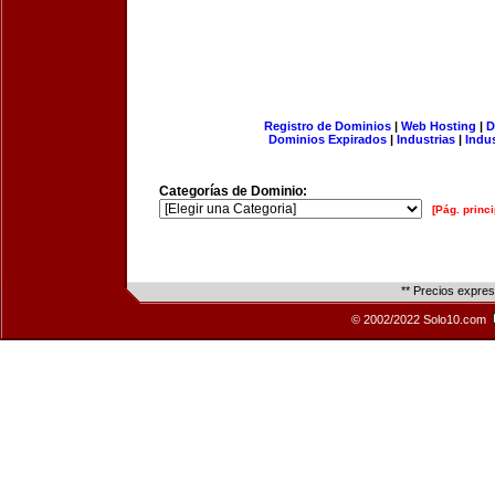
Registro de Dominios
|
Web Hosting
|
D
Dominios Expirados
|
Industrias
|
Indu
Categorías de Dominio:
[Pág. princi
** Precios expre
© 2002/2022 Solo10.com