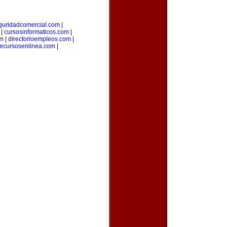
guridadcomercial.com
|
|
cursosinformaticos.com
|
om
|
directorioempleos.com
|
recursosenlinea.com
|