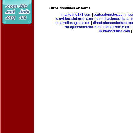
Otros dominios en venta:
marketing1x1.com
|
partesdemotos.com
|
se
servidoresinternet.com
|
capacitaciongratis.com
desarrollosagiles.com
|
directorioecuatoriano.c
enfoquecomercial.com
|
monetizate.com
|
ventanocturna.com
|