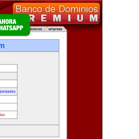
om
opiedades
tas