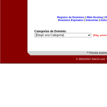
Registro de Dominios
|
Web Hosting
|
D
Dominios Expirados
|
Industrias
|
Indu
Categorías de Dominio:
[Pág. princi
** Precios expre
© 2002/2022 Solo10.com