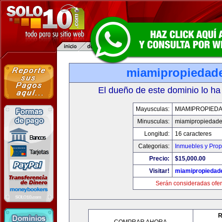
miamipropiedad
El dueño de este dominio lo ha
Mayusculas:
MIAMIPROPIED
Minusculas:
miamipropiedad
Longitud:
16 caracteres
Categorias:
Inmuebles y Pro
Precio:
$15,000.00
Visitar!
miamipropiedad
Serán consideradas ofer
R