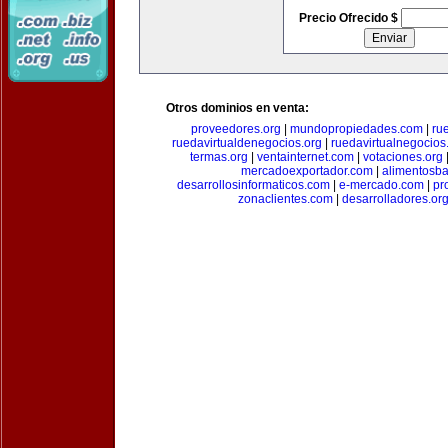
Precio Ofrecido $
Otros dominios en venta:
proveedores.org
|
mundopropiedades.com
|
ru
ruedavirtualdenegocios.org
|
ruedavirtualnegocios
termas.org
|
ventainternet.com
|
votaciones.org
mercadoexportador.com
|
alimentosb
desarrollosinformaticos.com
|
e-mercado.com
|
pr
zonaclientes.com
|
desarrolladores.or