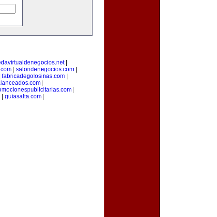
edavirtualdenegocios.net
|
.com
|
salondenegocios.com
|
|
fabricadegolosinas.com
|
alanceados.com
|
omocionespublicitarias.com
|
g
|
guiasalta.com
|