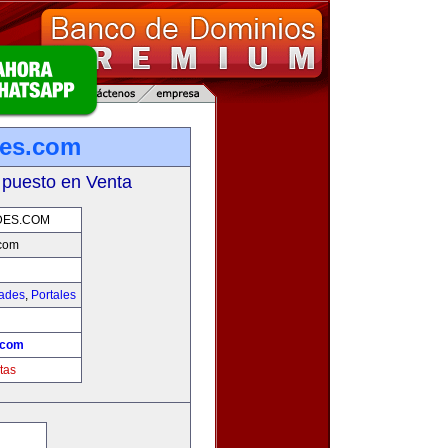
es.com
 puesto en Venta
DES.COM
com
dades
,
Portales
.com
tas