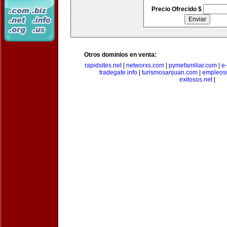
Precio Ofrecido $
Otros dominios en venta:
rapidsites.net
|
networxs.com
|
pymefamiliar.com
|
e
tradegate.info
|
turismosanjuan.com
|
empleos
exitosos.net
|