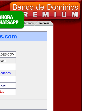
es.com
ADES.COM
s.com
piedades
s.com
tas