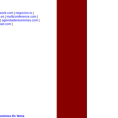
twork.com
|
negocios.io
|
.es
|
multiconference.com
|
|
agendadereuniones.com
|
ail.com
|
ominios En Venta