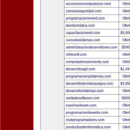
accesorioscomputacion.com
Ofer
camaraseguridad.com
Ofer
programacionenred.com
Ofer
deinformatica.com
Ofer
capacitacionweb.com
$5,00
cursodesistemas.com
Ofer
administraciondeservidores.com
$590
chilesoft.com
Ofer
computadorasenventa.com
Ofer
desarrolloagil.com
$1,49
programacionysistemas.com
Ofer
desarrollodevideojuegos.com
$3,90
desarrollosistemas.com
Ofer
ventadesoftware.com
$600
expohardware.com
Ofer
programaciondewebs.com
Ofer
clubprogramadores.com
Ofer
productosdeinformatica.com
Ofer