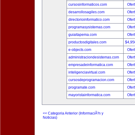
cursosinformaticos.com
Ofer
desarrollosagiles.com
Ofer
directorioinformatico.com
Ofer
programasysistemas.com
Ofer
guiaitapema.com
Ofer
productosdigitales.com
$4,95
e-objects.com
Ofer
administraciondesistemas.com
Ofer
empresadeinformatica.com
Ofer
inteligenciavirtual.com
Ofer
cursosdeprogramacion.com
Ofer
programate.com
Ofer
mayoristainformatica.com
Ofer
<< Categoria Anterior (InformaciÃ³n y
Noticias)