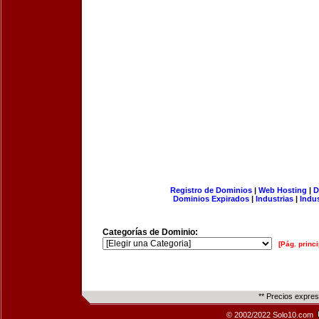
Registro de Dominios
|
Web Hosting
|
D
Dominios Expirados
|
Industrias
|
Indu
Categorías de Dominio:
[Pág. princi
** Precios expre
© 2002/2022 Solo10.com