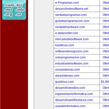
e-Programas.com
Ofer
desarrollodesoftware.net
Ofer
ventadeprogramas.com
Ofer
guiadeprogramacion.com
Ofer
ventadehardware.com
Ofer
e-datacenter.com
Ofer
mercadodelsoftware.com
Ofer
hardlinux.com
Ofer
softwaredenegocios.com
Ofer
soloprogramacion.com
Ofer
industriadelsoftware.com
Ofer
zonasistemas.com
Ofer
areasistemas.com
Ofer
guialinux.com
$1,80
desarrollodesitios.com
Ofer
ingenieriaeninformatica.com
Ofer
desarrollowebfreelance.com
Ofer
auladeinformatica.com
Ofer